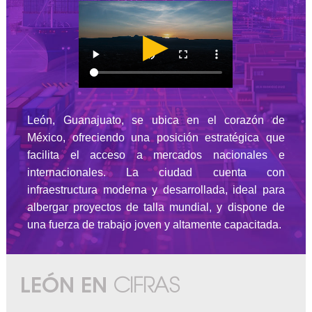
▶
León, Guanajuato, se ubica en el corazón de
México, ofreciendo una posición estratégica que
facilita el acceso a mercados nacionales e
internacionales. La ciudad cuenta con
infraestructura moderna y desarrollada, ideal para
albergar proyectos de talla mundial, y dispone de
una fuerza de trabajo joven y altamente capacitada.
LEÓN EN
CIFRAS