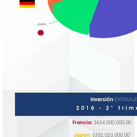
Japón
End of interactive chart.
Inversión
EXTRANJE
2016 - 2° tri
Francia:
$634,000,000.00
Japón:
$332,020,000.00